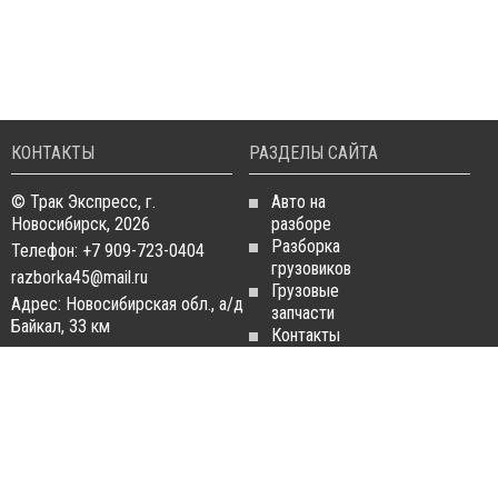
КОНТАКТЫ
РАЗДЕЛЫ САЙТА
© Трак Экспресс, г.
Авто на
Новосибирск, 2026
разборе
Разборка
Телефон: +7 909-723-0404
грузовиков
razborka45@mail.ru
Грузовые
Адрес: Новосибирская обл., а/д
запчасти
Байкал, 33 км
Контакты
Статьи
ЗАПЧАСТИ ДЛЯ
РАЗБОРКА ГРУЗОВИКОВ
ГРУЗОВИКОВ
Разборка
Запчасти
MAN
Man
Разборка
Запчасти Daf
Daf