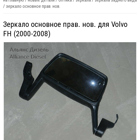
на главную
/
новые детали
/
оптика
/
зеркала
/
зеркала заднего вида
/
зеркало основное прав. нов.
Зеркало основное прав. нов. для Volvo
FH (2000-2008)