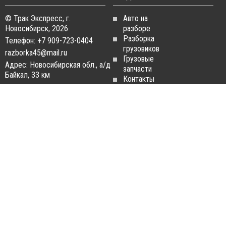
© Трак Экспресс, г.
Авто на
Новосибирск, 2026
разборе
Разборка
Телефон: +7 909-723-0404
грузовиков
razborka45@mail.ru
Грузовые
Адрес: Новосибирская обл., а/д
запчасти
Байкал, 33 км
Контакты
Статьи
ЗАПЧАСТИ ДЛЯ
РАЗБОРКА ГРУЗОВИКОВ
ГРУЗОВИКОВ
Разборка
Запчасти
MAN
Man
Разборка
Запчасти Daf
Daf
Запчасти
Разборка
Iveco
Iveco
Запчасти
Разборка
Scania
Renault
Запчасти
Разборка
Volvo FH
Scania
Запчасти
Разборка