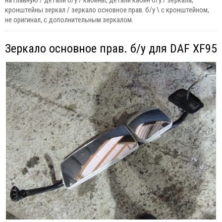
на главную
/
детали б/у
/
кабины, детали кабин б/у
/
зеркала,
кронштейны зеркал
/
зеркало основное прав. б/у \ с кронштейном,
не оригинал, с дополнительным зеркалом.
Зеркало основное прав. б/у для DAF XF95