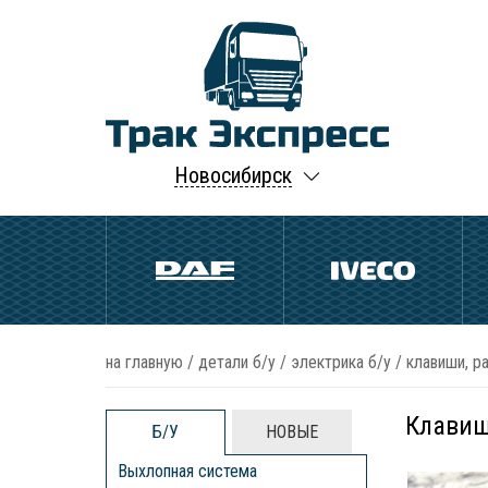
Новосибирск
на главную
/
детали б/у
/
электрика б/у
/
клавиши, р
Клавиш
Б/У
НОВЫЕ
Выхлопная система