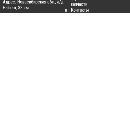
Адрес: Новосибирская обл., а/д
запчасти
Байкал, 33 км
Контакты
Статьи
ЗАПЧАСТИ ДЛЯ
РАЗБОРКА ГРУЗОВИКОВ
ГРУЗОВИКОВ
Разборка
Запчасти
MAN
Man
Разборка
Запчасти Daf
Daf
Запчасти
Разборка
Iveco
Iveco
Запчасти
Разборка
Scania
Renault
Запчасти
Разборка
Volvo FH
Scania
Запчасти
Разборка
Mercedes-
Volvo FH
Benz
Разборка
Запчасти
Mercedes-
Renault
Benz