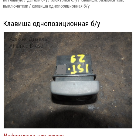
на главную
/
детали б/у
/
электрика б/у
/
клавиши, размыкатели,
выключатели
/
клавиша однопозиционная б/у
Клавиша однопозиционная б/у