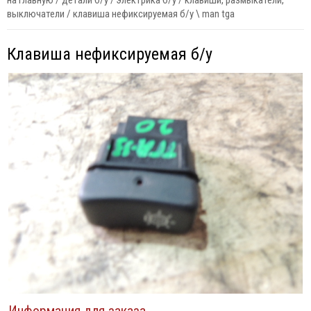
на главную
/
детали б/у
/
электрика б/у
/
клавиши, размыкатели,
выключатели
/
клавиша нефиксируемая б/у \ man tga
Клавиша нефиксируемая б/у