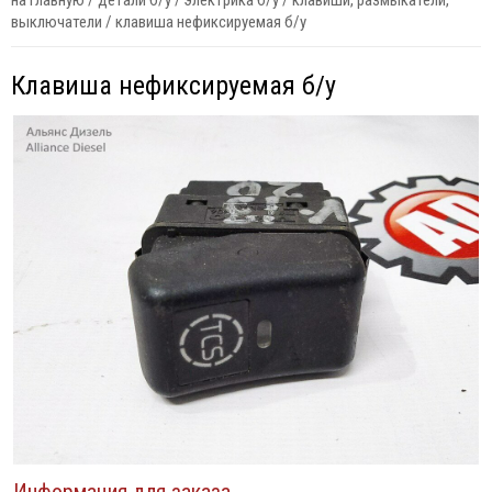
на главную
/
детали б/у
/
электрика б/у
/
клавиши, размыкатели,
выключатели
/
клавиша нефиксируемая б/у
Клавиша нефиксируемая б/у