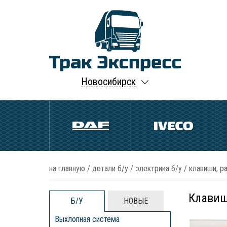
Новосибирск
на главную
/
детали б/у
/
электрика б/у
/
клавиши, р
Клавиш
Б/У
НОВЫЕ
Выхлопная система