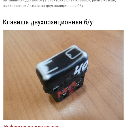
на главную
/
детали б/у
/
электрика б/у
/
клавиши, размыкатели,
выключатели
/
клавиша двухпозиционная б/у
Клавиша двухпозиционная б/у