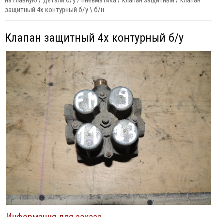
на главную
/
детали б/у
/
пневматика
/
клапан защитный
/
клапан
защитный 4х контурный б/у \ б/н.
Клапан защитный 4х контурный б/у