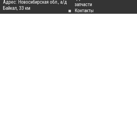
Адрес: Новосибирская обл., а/д
запчасти
Байкал, 33 км
Контакты
Статьи
ЗАПЧАСТИ ДЛЯ
РАЗБОРКА ГРУЗОВИКОВ
ГРУЗОВИКОВ
Разборка
Запчасти
MAN
Man
Разборка
Запчасти Daf
Daf
Запчасти
Разборка
Iveco
Iveco
Запчасти
Разборка
Scania
Renault
Запчасти
Разборка
Volvo FH
Scania
Запчасти
Разборка
Mercedes-
Volvo FH
Benz
Разборка
Запчасти
Mercedes-
Renault
Benz