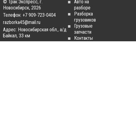
© Трак Экспресс, г.
Авто на
Новосибирск, 2026
разборе
Разборка
Телефон: +7 909-723-0404
грузовиков
razborka45@mail.ru
Грузовые
Адрес: Новосибирская обл., а/д
запчасти
Байкал, 33 км
Контакты
Статьи
ЗАПЧАСТИ ДЛЯ
РАЗБОРКА ГРУЗОВИКОВ
ГРУЗОВИКОВ
Разборка
Запчасти
MAN
Man
Разборка
Запчасти Daf
Daf
Запчасти
Разборка
Iveco
Iveco
Запчасти
Разборка
Scania
Renault
Запчасти
Разборка
Volvo FH
Scania
Запчасти
Разборка
Mercedes-
Volvo FH