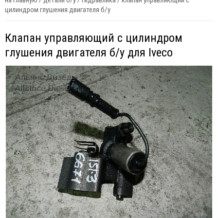
на главную
/
детали б/у
/
гидравлика
/
клапан управляющий с
цилиндром глушения двигателя б/у
Клапан управляющий с цилиндром
глушения двигателя б/у для Iveco