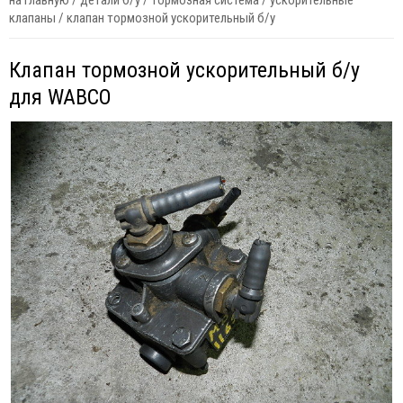
на главную
/
детали б/у
/
тормозная система
/
ускорительные
клапаны
/
клапан тормозной ускорительный б/у
Клапан тормозной ускорительный б/у
для WABCO