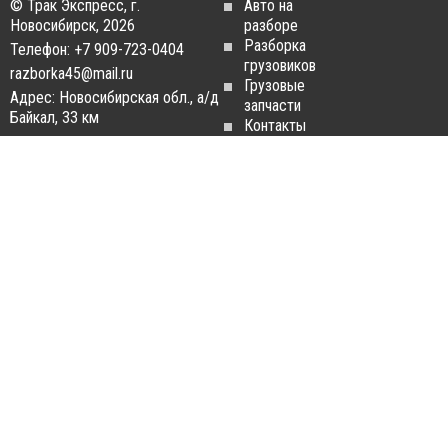
© Трак Экспресс, г.
Авто на
Новосибирск, 2026
разборе
Разборка
Телефон: +7 909-723-0404
грузовиков
razborka45@mail.ru
Грузовые
Адрес: Новосибирская обл., а/д
запчасти
Байкал, 33 км
Контакты
Статьи
ЗАПЧАСТИ ДЛЯ
РАЗБОРКА ГРУЗОВИКОВ
ГРУЗОВИКОВ
Разборка
Запчасти
MAN
Man
Разборка
Запчасти Daf
Daf
Запчасти
Разборка
Iveco
Iveco
Запчасти
Разборка
Scania
Renault
Запчасти
Разборка
Volvo FH
Scania
Запчасти
Разборка
Mercedes-
Volvo FH