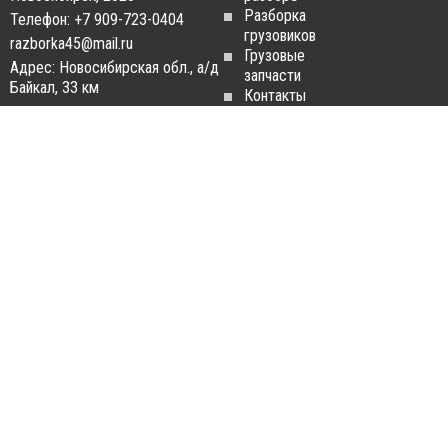
Разборка
Телефон: +7 909-723-0404
грузовиков
razborka45@mail.ru
Грузовые
Адрес: Новосибирская обл., а/д
запчасти
Байкал, 33 км
Контакты
Статьи
ЗАПЧАСТИ ДЛЯ
РАЗБОРКА ГРУЗОВИКОВ
ГРУЗОВИКОВ
Разборка
Запчасти
MAN
Man
Разборка
Запчасти Daf
Daf
Запчасти
Разборка
Iveco
Iveco
Запчасти
Разборка
Scania
Renault
Запчасти
Разборка
Volvo FH
Scania
Запчасти
Разборка
Mercedes-
Volvo FH
Benz
Разборка
Запчасти
Mercedes-