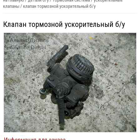
на главную
/
детали б/у
/
тормозная система
/
ускорительные
клапаны
/
клапан тормозной ускорительный б/у
Клапан тормозной ускорительный б/у