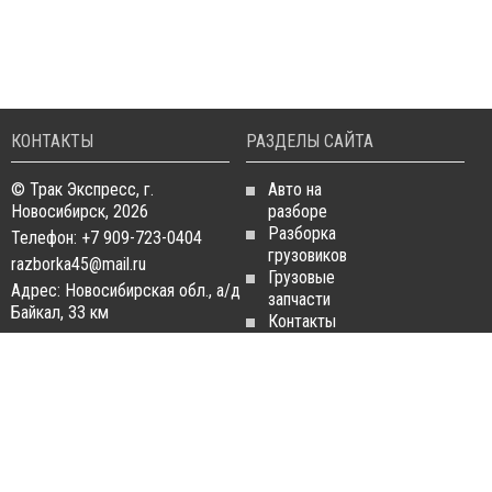
КОНТАКТЫ
РАЗДЕЛЫ САЙТА
© Трак Экспресс, г.
Авто на
Новосибирск, 2026
разборе
Разборка
Телефон: +7 909-723-0404
грузовиков
razborka45@mail.ru
Грузовые
Адрес: Новосибирская обл., а/д
запчасти
Байкал, 33 км
Контакты
Статьи
ЗАПЧАСТИ ДЛЯ
РАЗБОРКА ГРУЗОВИКОВ
ГРУЗОВИКОВ
Разборка
Запчасти
MAN
Man
Разборка
Запчасти Daf
Daf