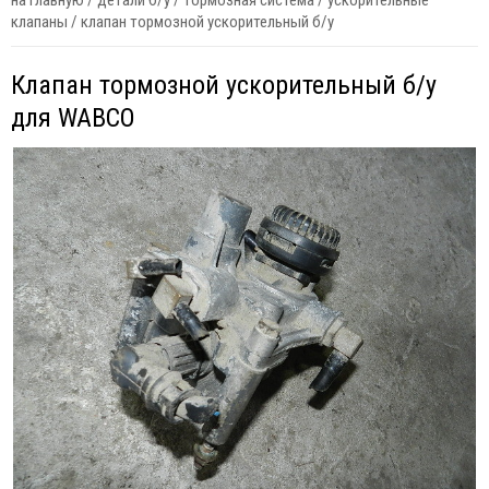
на главную
/
детали б/у
/
тормозная система
/
ускорительные
клапаны
/
клапан тормозной ускорительный б/у
Клапан тормозной ускорительный б/у
для WABCO