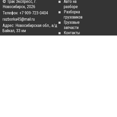
© Трак Экспресс, г.
Авто на
Новосибирск, 2026
разборе
Разборка
Телефон: +7 909-723-0404
грузовиков
razborka45@mail.ru
Грузовые
Адрес: Новосибирская обл., а/д
запчасти
Байкал, 33 км
Контакты
Статьи
ЗАПЧАСТИ ДЛЯ
РАЗБОРКА ГРУЗОВИКОВ
ГРУЗОВИКОВ
Разборка
Запчасти
MAN
Man
Разборка
Запчасти Daf
Daf
Запчасти
Разборка
Iveco
Iveco
Запчасти
Разборка
Scania
Renault
Запчасти
Разборка
Volvo FH
Scania
Запчасти
Разборка
Mercedes-
Volvo FH