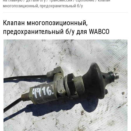
на главную
/
детали б/у
/
трансмиссия
/
сцепление
/
клапан
многопозиционный, предохранительный б/у
Клапан многопозиционный,
предохранительный б/у для WABCO