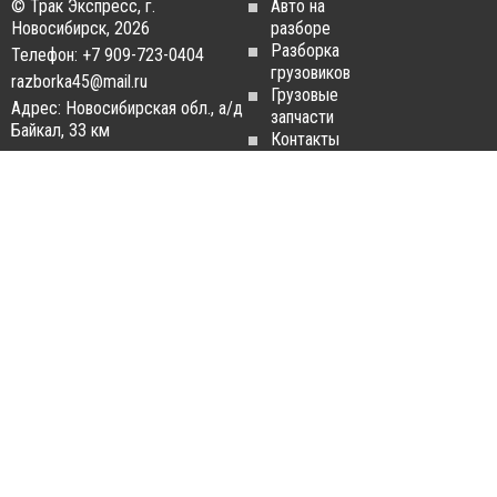
© Трак Экспресс, г.
Авто на
Новосибирск, 2026
разборе
Разборка
Телефон: +7 909-723-0404
грузовиков
razborka45@mail.ru
Грузовые
Адрес: Новосибирская обл., а/д
запчасти
Байкал, 33 км
Контакты
Статьи
ЗАПЧАСТИ ДЛЯ
РАЗБОРКА ГРУЗОВИКОВ
ГРУЗОВИКОВ
Разборка
Запчасти
MAN
Man
Разборка
Запчасти Daf
Daf
Запчасти
Разборка
Iveco
Iveco
Запчасти
Разборка
Scania
Renault
Запчасти
Разборка
Volvo FH
Scania
Запчасти
Разборка
Mercedes-
Volvo FH