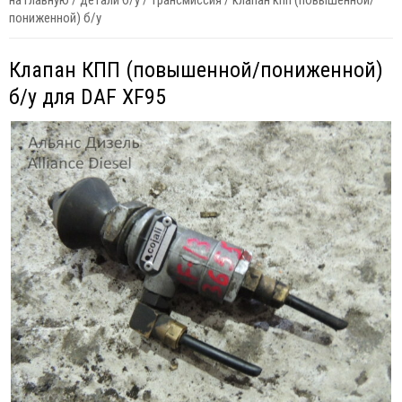
на главную
/
детали б/у
/
трансмиссия
/
клапан кпп (повышенной/
пониженной) б/у
Клапан КПП (повышенной/пониженной)
б/у для DAF XF95