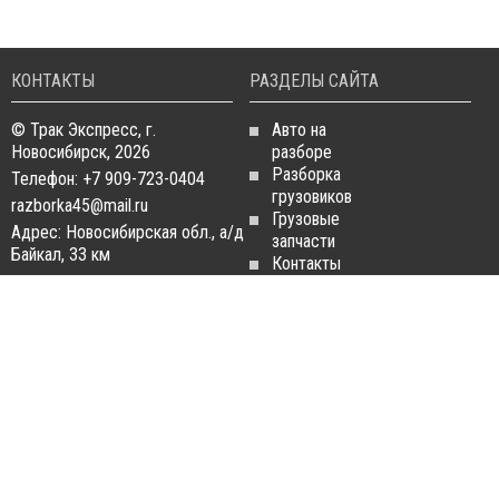
КОНТАКТЫ
РАЗДЕЛЫ САЙТА
© Трак Экспресс, г.
Авто на
Новосибирск, 2026
разборе
Разборка
Телефон: +7 909-723-0404
грузовиков
razborka45@mail.ru
Грузовые
Адрес: Новосибирская обл., а/д
запчасти
Байкал, 33 км
Контакты
Статьи
ЗАПЧАСТИ ДЛЯ
РАЗБОРКА ГРУЗОВИКОВ
ГРУЗОВИКОВ
Разборка
Запчасти
MAN
Man
Разборка
Запчасти Daf
Daf
Запчасти
Разборка
Iveco
Iveco
Запчасти
Разборка