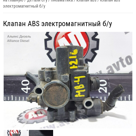
на главную
/
детали б/у
/
пневматика
/
клапан abs
/
клапан abs
электромагнитный б/у
Клапан ABS электромагнитный б/у