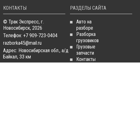
КОНТАКТЫ
РАЗДЕЛЫ САЙТА
© Трак Экспресс, г.
Авто на
Новосибирск, 2026
разборе
Разборка
Телефон: +7 909-723-0404
грузовиков
razborka45@mail.ru
Грузовые
Адрес: Новосибирская обл., а/д
запчасти
Байкал, 33 км
Контакты
Статьи
ЗАПЧАСТИ ДЛЯ
РАЗБОРКА ГРУЗОВИКОВ
ГРУЗОВИКОВ
Разборка
Запчасти
MAN
Man
Разборка
Запчасти Daf
Daf
Запчасти
Разборка
Iveco
Iveco
Запчасти
Разборка
Scania
Renault
Запчасти
Разборка