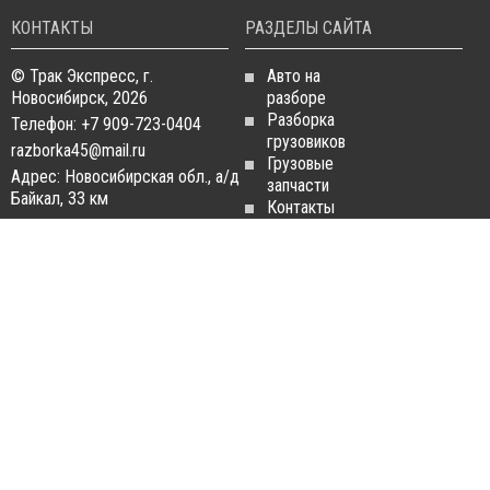
КОНТАКТЫ
РАЗДЕЛЫ САЙТА
© Трак Экспресс, г.
Авто на
Новосибирск, 2026
разборе
Разборка
Телефон: +7 909-723-0404
грузовиков
razborka45@mail.ru
Грузовые
Адрес: Новосибирская обл., а/д
запчасти
Байкал, 33 км
Контакты
Статьи
ЗАПЧАСТИ ДЛЯ
РАЗБОРКА ГРУЗОВИКОВ
ГРУЗОВИКОВ
Разборка
Запчасти
MAN
Man
Разборка
Запчасти Daf
Daf
Запчасти
Разборка
Iveco
Iveco
Запчасти
Разборка
Scania
Renault
Запчасти
Разборка