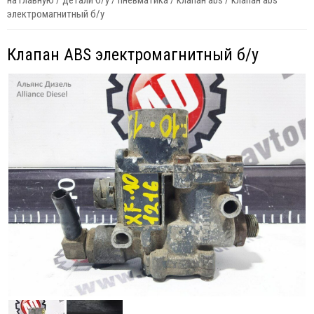
на главную
/
детали б/у
/
пневматика
/
клапан abs
/
клапан abs
электромагнитный б/у
Клапан ABS электромагнитный б/у