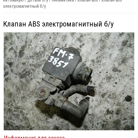
на главную
/
детали б/у
/
пневматика
/
клапан abs
/
клапан abs
электромагнитный б/у
Клапан ABS электромагнитный б/у