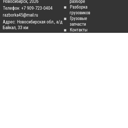
Новосибирск, 2026
разборе
Разборка
Телефон: +7 909-723-0404
грузовиков
razborka45@mail.ru
Грузовые
Адрес: Новосибирская обл., а/д
запчасти
Байкал, 33 км
Контакты
Статьи
ЗАПЧАСТИ ДЛЯ
РАЗБОРКА ГРУЗОВИКОВ
ГРУЗОВИКОВ
Разборка
Запчасти
MAN
Man
Разборка
Запчасти Daf
Daf
Запчасти
Разборка
Iveco
Iveco
Запчасти
Разборка
Scania
Renault
Запчасти
Разборка
Volvo FH
Scania
Запчасти
Разборка
Mercedes-
Volvo FH
Benz
Разборка