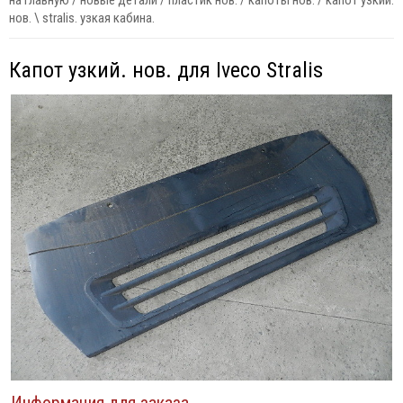
на главную
/
новые детали
/
пластик нов.
/
капоты нов.
/
капот узкий.
нов. \ stralis. узкая кабина.
Капот узкий. нов. для Iveco Stralis