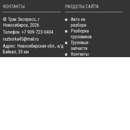
КОНТАКТЫ
РАЗДЕЛЫ САЙТА
© Трак Экспресс, г.
Авто на
Новосибирск, 2026
разборе
Разборка
Телефон: +7 909-723-0404
грузовиков
razborka45@mail.ru
Грузовые
Адрес: Новосибирская обл., а/д
запчасти
Байкал, 33 км
Контакты
Статьи
ЗАПЧАСТИ ДЛЯ
РАЗБОРКА ГРУЗОВИКОВ
ГРУЗОВИКОВ
Разборка
Запчасти
MAN
Man
Разборка
Запчасти Daf
Daf
Запчасти
Разборка
Iveco
Iveco
Запчасти
Разборка
Scania
Renault
Запчасти
Разборка