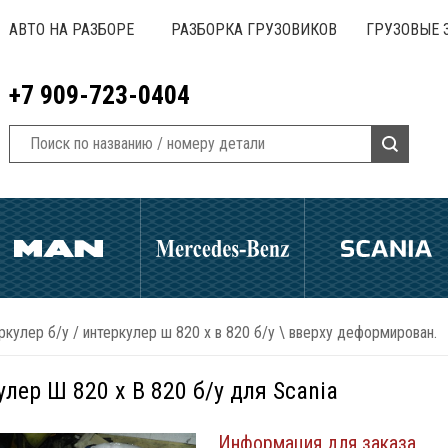
АВТО НА РАЗБОРЕ
РАЗБОРКА ГРУЗОВИКОВ
ГРУЗОВЫЕ 
+7 909-723-0404
ркулер б/у
/
интеркулер ш 820 х в 820 б/у \ вверху деформирован.
лер Ш 820 х В 820 б/у для Scania
Информация для заказа