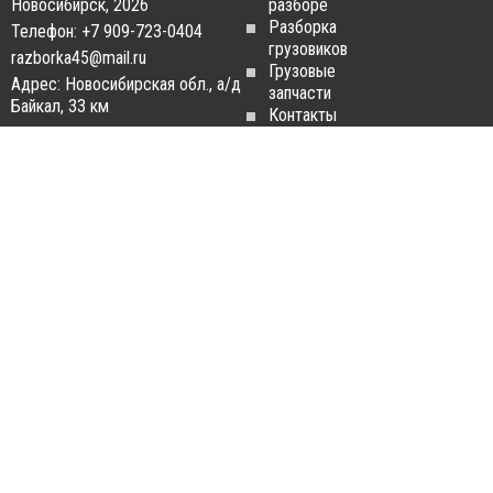
Новосибирск, 2026
разборе
Разборка
Телефон: +7 909-723-0404
грузовиков
razborka45@mail.ru
Грузовые
Адрес: Новосибирская обл., а/д
запчасти
Байкал, 33 км
Контакты
Статьи
ЗАПЧАСТИ ДЛЯ
РАЗБОРКА ГРУЗОВИКОВ
ГРУЗОВИКОВ
Разборка
Запчасти
MAN
Man
Разборка
Запчасти Daf
Daf
Запчасти
Разборка
Iveco
Iveco
Запчасти
Разборка
Scania
Renault
Запчасти
Разборка
Volvo FH
Scania
Запчасти
Разборка
Mercedes-
Volvo FH
Benz
Разборка