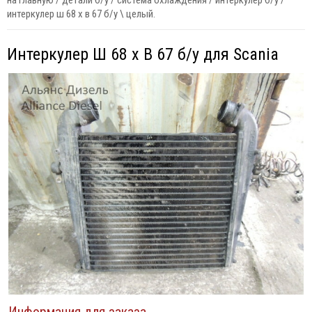
на главную
/
детали б/у
/
система охлаждения
/
интеркулер б/у
/
интеркулер ш 68 х в 67 б/у \ целый.
Интеркулер Ш 68 х В 67 б/у для Scania